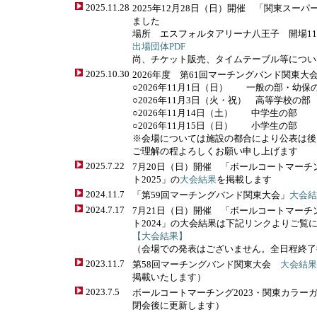
2025.11.28
2025年12月28日（日）開催 「関東スーパ
ました
場所 エスフォルタアリーナ八王子 開場11：
出場団体PDF
尚、チケット販売、タイムテーブル等につい
2025.10.30
2026年度 第61回マーチングバンド関東
○2026年11月1日（日） 一般の部・幼保
○2026年11月3日（火・祝） 高等学校の部
○2026年11月14日（土） 中学生の部
○2026年11月15日（日） 小学生の部
※会場については施設の都合により公表は後
ご理解の程よろしくお願い申し上げます
2025.7.22
7月20日（日）開催 「ボールコートマーチ
ト2025」の
大会結果
を掲載します
2024.11.7
「第59回マーチングバンド関東大会」
大会結
2024.7.17
7月21日（日）開催 「ボールコートマーチ
ト2024」の大会結果は下記リンクよりご覧
【大会結果】
（会場での発表はございません。全日程終了
2023.11.7
第58回マーチングバンド関東大会
大会結果
掲載いたします）
2023.7.5
ボールコートマーチング2023・関東カラーガ
閉会後に更新します）