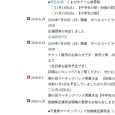
●
埼玉会場
くまがやドーム体育館
〇11月14日(土) 【中学生の部・幼保の
〇11月15日(日) 【小学生の部】
2026.6.29
2026年7月19日（日）開催 ボールコー
2026
出場団体が決定しました
出場団体PDF
2026.6.23
2026年7月19日（日）開催 ボールコー
2026
チケット販売のお知らせです 前売り券 A席2,
まで
（当日券も販売予定です）
詳細は
お知らせPDF
をご覧ください ぜひお
2026.6.2
第61回マーチングバンド関東大会 【幼保
当初11月1日を予定していましたが11月14
〇11月14日(土)
第61回マーチングバンド関東大会【中学生
2026.5.20
技能検定講習会情報の更新をお知らせします
●千葉県マーチングバンド技能検定講習会（