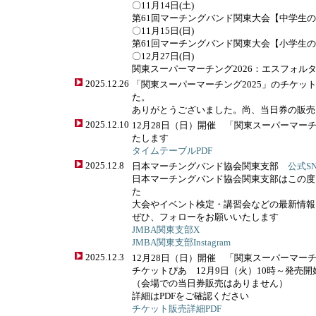
〇11月14日(土)
第61回マーチングバンド関東大会【中学生
〇11月15日(日)
第61回マーチングバンド関東大会【小学生
〇12月27日(日)
関東スーパーマーチング2026：エスフォル
2025.12.26
「関東スーパーマーチング2025」のチケッ
た。
ありがとうございました。尚、当日券の販売
2025.12.10
12月28日（日）開催 「関東スーパーマーチ
たします
タイムテーブルPDF
2025.12.8
日本マーチングバンド協会関東支部
公式S
日本マーチングバンド協会関東支部はこの度
た
大会やイベント検定・講習会などの最新情報
ぜひ、フォローをお願いいたします
JMBA関東支部X
JMBA関東支部Instagram
2025.12.3
12月28日（日）開催 「関東スーパーマーチ
チケットぴあ 12月9日（火）10時～発売開
（会場での当日券販売はありません）
詳細はPDFをご確認ください
チケット販売詳細PDF