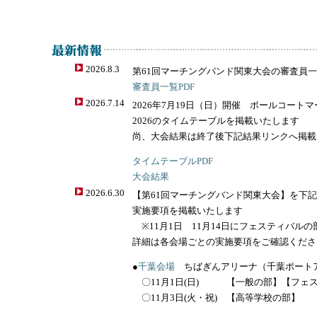
2026.8.3
第61回マーチングバンド関東大会の審査員
審査員一覧PDF
2026.7.14
2026年7月19日（日）開催 ボールコー
2026のタイムテーブルを掲載いたします
尚、大会結果は終了後下記結果リンクへ掲載
タイムテーブルPDF
大会結果
2026.6.30
【第61回マーチングバンド関東大会】を下
実施要項を掲載いたします
※11月1日 11月14日にフェスティバル
詳細は各会場ごとの実施要項をご確認くださ
●
千葉会場
ちばぎんアリーナ（千葉ポート
〇11月1日(日) 【一般の部】【フェ
〇11月3日(火・祝) 【高等学校の部】